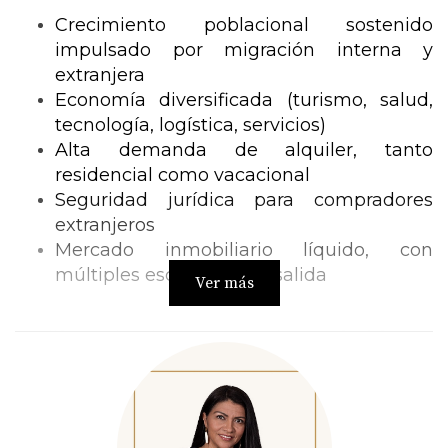
Crecimiento poblacional sostenido 
impulsado por migración interna y 
extranjera
Economía diversificada (turismo, salud, 
tecnología, logística, servicios)
Alta demanda de alquiler, tanto 
residencial como vacacional
Seguridad jurídica para compradores 
extranjeros
Mercado inmobiliario líquido, con 
múltiples escenarios de salida
Ver más
A diferencia de otros destinos, 
Florida no 
depende de un solo motor económico
, lo 
que reduce la volatilidad y ofrece mayor 
previsibilidad al inversionista.