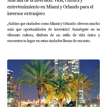
Más allá de la inversión: Vida, cultura y
Uso de seguros, contratos y procesos 
entretenimiento en Miami y Orlando para el
estandarizados
inversor extranjero
¿Sabías que ciudades como Miami y Orlando ofrecen mucho
Esta estructura brinda algo que muchos 
más que oportunidades de inversión?. Sumérgete en su
inversionistas latinoamericanos valoran 
vibrante cultura, disfruta de un estilo de vida único y
profundamente: 
certeza
. No se trata solo de 
encuentra tu lugar en estas ciudades llenas de encanto.
rentabilidad, sino de saber que las reglas no 
cambian de un día para otro.
Beneficios clave de invertir en bienes 
raíces en Florida
Invertir en Florida ofrece ventajas claras frente 
a otros mercados internacionales:
Patrimonio en dólares
Protección frente a inflación y 
devaluación