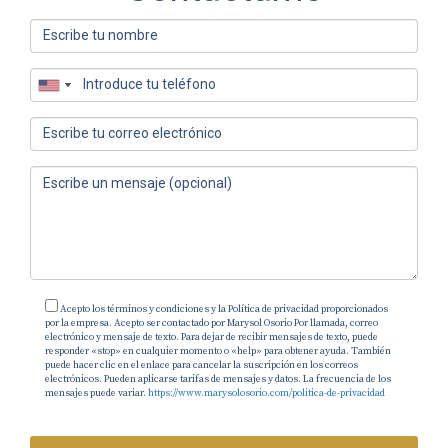
en 
comprar bien
, con análisis, 
acompañamiento profesional y una estrategia 
clara.
Invertir en EE. UU. no tiene por qué ser 
complejo, pero sí debe ser 
bien entendido
. 
Cuando la decisión se toma con información y 
criterio, Florida deja de ser solo un destino 
atractivo y se convierte en 
una inversión 
sólida y estratégica
.
📌 
Si estás evaluando invertir en Florida y 
quieres entender qué ciudad, tipo de 
Acepto los términos y condiciones y la Política de privacidad proporcionados
propiedad y estrategia se alinean mejor 
por la empresa. Acepto ser contactado por Marysol Osorio Por llamada, correo
electrónico y mensaje de texto. Para dejar de recibir mensajes de texto, puede
con tu perfil como inversionista, una 
responder «stop» en cualquier momento o «help» para obtener ayuda. También
puede hacer clic en el enlace para cancelar la suscripción en los correos
asesoría bien estructurada puede marcar la 
electrónicos. Pueden aplicarse tarifas de mensajes y datos. La frecuencia de los
diferencia entre una compra más y una 
mensajes puede variar.
https://www.marysolosorio.com/politica-de-privacidad
decisión patrimonial acertada.