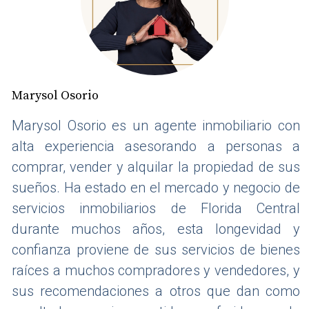
Orlando y otras ciudades clave: no todo 
Florida se invierte igual
Uno de los errores más comunes del 
inversionista extranjero es pensar que Florida 
es un solo mercado. En realidad, 
cada ciudad 
Marysol Osorio
responde a una lógica distinta
:
Marysol Osorio es un agente inmobiliario con
📌
Orlando
alta experiencia asesorando a personas a
Demanda de renta constante y 
comprar, vender y alquilar la propiedad de sus
diversificada
sueños. Ha estado en el mercado y negocio de
Perfil ideal para alquiler a largo plazo y 
servicios inmobiliarios de Florida Central
rentas familiares
durante muchos años, esta longevidad y
Precios aún accesibles frente a otros 
confianza proviene de sus servicios de bienes
mercados
Fuerte crecimiento por empleo, turismo y 
raíces a muchos compradores y vendedores, y
expansión urbana
sus recomendaciones a otros que dan como