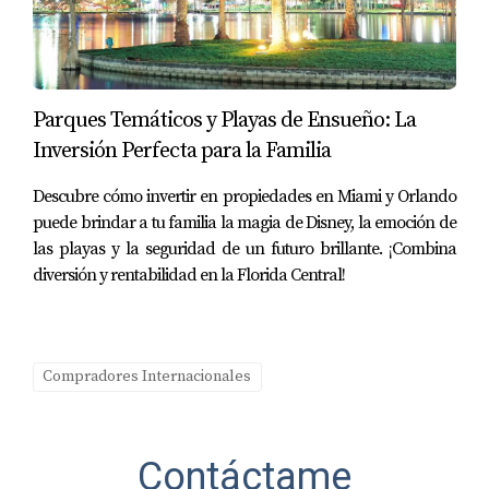
Ingresos pasivos en un mercado estable
Demanda constante de alquiler
Posibilidad de diversificar por ciudad, tipo 
de activo y estrategia
Parques Temáticos y Playas de Ensueño: La
Inversión Perfecta para la Familia
Por eso, más que una compra inmobiliaria, 
muchos inversionistas ven Florida como 
Descubre cómo invertir en propiedades en Miami y Orlando
una pieza central de su planificación 
puede brindar a tu familia la magia de Disney, la emoción de
patrimonial
.
las playas y la seguridad de un futuro brillante. ¡Combina
diversión y rentabilidad en la Florida Central!
Conclusión: Florida no es una apuesta, es 
una decisión informada
El mercado inmobiliario de Florida sigue 
Compradores Internacionales
siendo atractivo no porque “prometa”, sino 
porque 
sostiene su valor con fundamentos 
reales
. Para el inversionista extranjero o 
Contáctame
latino, la clave no está en comprar rápido, sino 