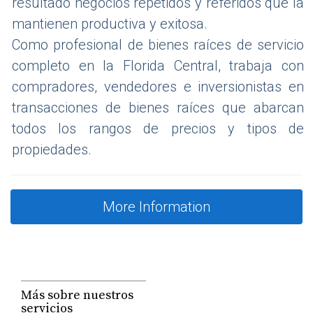
resultado negocios repetidos y referidos que la
📌
Miami
mantienen productiva y exitosa.
Como profesional de bienes raíces de servicio
Mercado altamente líquido
Gran presencia de capital internacional
completo en la Florida Central, trabaja con
Más orientado a preservación de capital y 
compradores, vendedores e inversionistas en
plusvalía
transacciones de bienes raíces que abarcan
Mayor sensibilidad a ciclos económicos 
todos los rangos de precios y tipos de
globales
propiedades.
📌
Tampa, Fort Lauderdale y otras ciudades 
emergentes
More Information
Crecimiento acelerado
Oportunidades en zonas en 
transformación
Interesantes para inversionistas con 
visión de mediano plazo
Más sobre nuestros
servicios