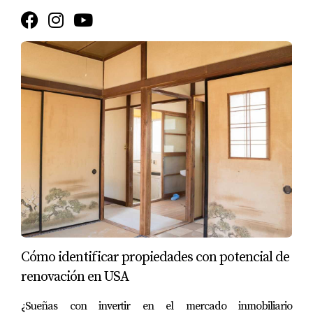
Un inversionista estratégico no pregunta 
“¿dónde es mejor?”, sino 
“qué mercado se 
adapta mejor a mi perfil y objetivo”
.
Invertir bien no es comprar barato, es 
comprar con estrategia
Una inversión inmobiliaria sólida no se define 
por el precio de entrada, sino por su 
capacidad de sostenerse en el tiempo
. Los 
inversionistas profesionales analizan métricas 
clave como:
Retorno real de la inversión (ROI)
Flujo de caja y estabilidad de rentas
Cómo identificar propiedades con potencial de
Demanda del mercado de alquiler
renovación en USA
Horizonte de inversión
¿Sueñas con invertir en el mercado inmobiliario
Liquidez y plan de salida