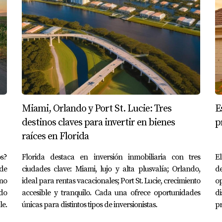
Miami, Orlando y Port St. Lucie: Tres
E
destinos claves para invertir en bienes
p
raíces en Florida
os?
Florida destaca en inversión inmobiliaria con tres
E
de
ciudades clave: Miami, lujo y alta plusvalía; Orlando,
de
omo
ideal para rentas vacacionales; Port St. Lucie, crecimiento
o
ado
accesible y tranquilo. Cada una ofrece oportunidades
di
le.
únicas para distintos tipos de inversionistas.
pr