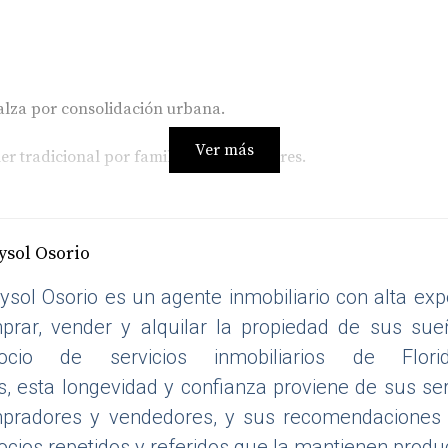
alza por consolidación urbana.
Ver más
r tradicional por familias y trabajadores.
alía garantizada gracias a la mejora en infraestructura.
ión de futuro
sol Osorio
ndes ciudades ya tienen precios elevados,
Port St. Lucie o
ysol Osorio es un agente inmobiliario con alta ex
tratégica, entre Orlando y Miami, sumada a la expansión via
prar, vender y alquilar la propiedad de sus su
ocio de servicios inmobiliarios de Flo
s, esta longevidad y confianza proviene de sus se
pradores y vendedores, y sus recomendaciones 
cios repetidos y referidos que la mantienen produc