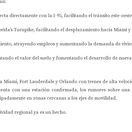
an:
ecta directamente con la I-95, facilitando el tránsito este-oeste
orida’s Turnpike
, facilitando el desplazamiento hacia Miami y
miento
, atrayendo empleos y aumentando la demanda de vivie
tando el valor del suelo y fomentando el desarrollo de nuev
ta Miami, Fort Lauderdale y Orlando con trenes de alta veloci
uenta con una estación confirmada, los rumores sobre una
cipadamente en zonas cercanas a los ejes de movilidad.
tividad regional ya es un hecho.