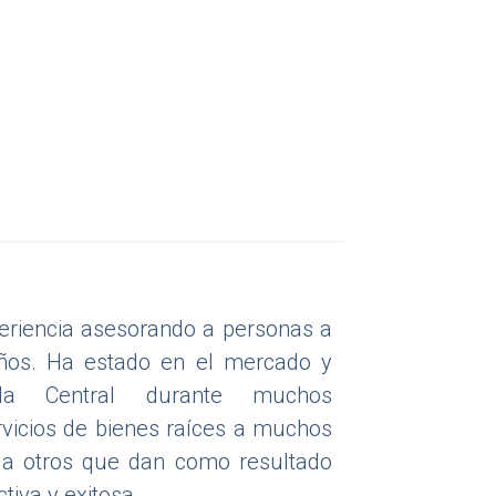
frece un equilibrio ideal entre accesibilidad,
periencia asesorando a personas a
l, la proyectan como una de las ciudades más
eños. Ha estado en el mercado y
rida Central durante muchos
rvicios de bienes raíces a muchos
a otros que dan como resultado
tiva y exitosa.